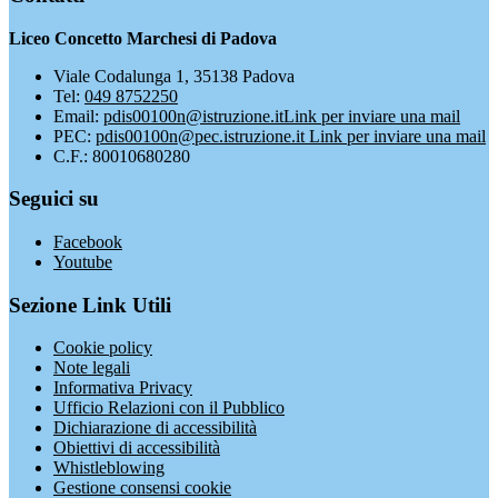
Liceo Concetto Marchesi di Padova
Viale Codalunga 1, 35138 Padova
Tel:
049 8752250
Email:
pdis00100n@istruzione.it
Link per inviare una mail
PEC:
pdis00100n@pec.istruzione.it
Link per inviare una mail
C.F.: 80010680280
Seguici su
Facebook
Youtube
Sezione Link Utili
Cookie policy
Note legali
Informativa Privacy
Ufficio Relazioni con il Pubblico
Dichiarazione di accessibilità
Obiettivi di accessibilità
Whistleblowing
Gestione consensi cookie