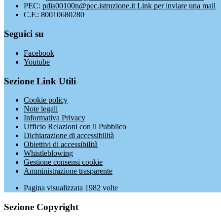
PEC:
pdis00100n@pec.istruzione.it
Link per inviare una mail
C.F.: 80010680280
Seguici su
Facebook
Youtube
Sezione Link Utili
Cookie policy
Note legali
Informativa Privacy
Ufficio Relazioni con il Pubblico
Dichiarazione di accessibilità
Obiettivi di accessibilità
Whistleblowing
Gestione consensi cookie
Amministrazione trasparente
Pagina visualizzata
1982
volte
Sezione Copyright