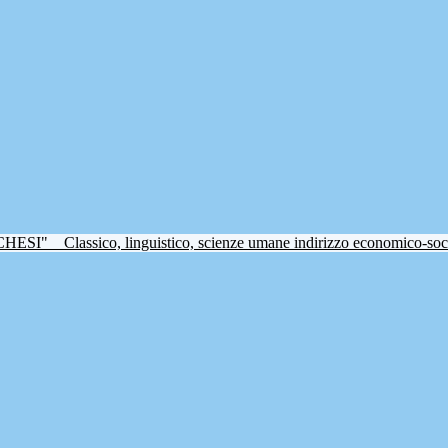
CHESI"
Classico, linguistico, scienze umane indirizzo economico-soc