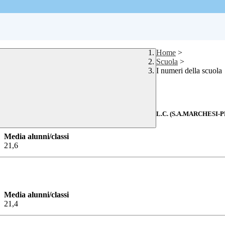
Home
>
Scuola
>
I numeri della scuola
L.C. (S.A.MARCHESI-P
Media alunni/classi
21,6
Media alunni/classi
21,4