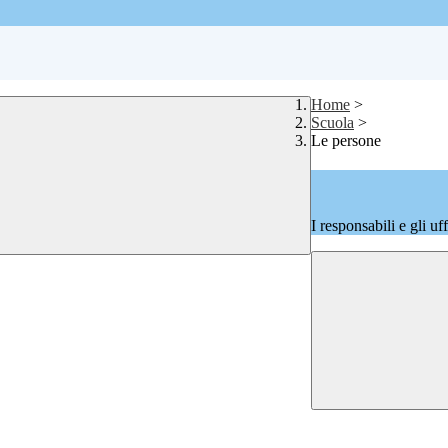
Home
>
Scuola
>
Le persone
I responsabili e gli uf