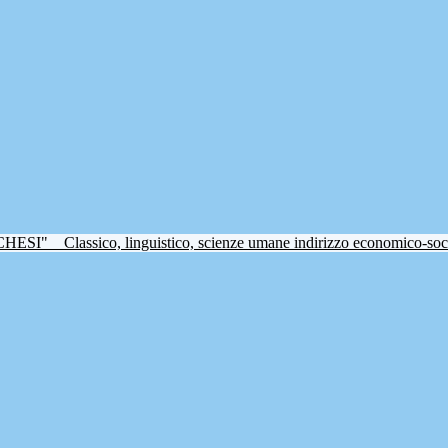
CHESI"
Classico, linguistico, scienze umane indirizzo economico-soc