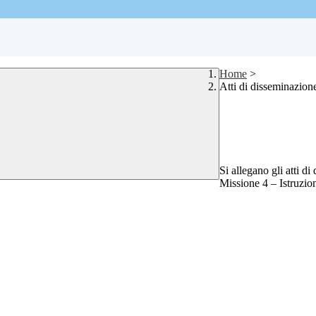
Home
>
Atti di disseminazi
Si allegano gli atti 
Missione 4 – Istruzio