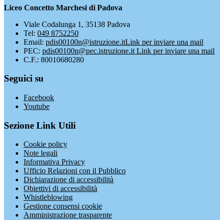
Liceo Concetto Marchesi di Padova
Viale Codalunga 1, 35138 Padova
Tel:
049 8752250
Email:
pdis00100n@istruzione.it
Link per inviare una mail
PEC:
pdis00100n@pec.istruzione.it
Link per inviare una mail
C.F.: 80010680280
Seguici su
Facebook
Youtube
Sezione Link Utili
Cookie policy
Note legali
Informativa Privacy
Ufficio Relazioni con il Pubblico
Dichiarazione di accessibilità
Obiettivi di accessibilità
Whistleblowing
Gestione consensi cookie
Amministrazione trasparente