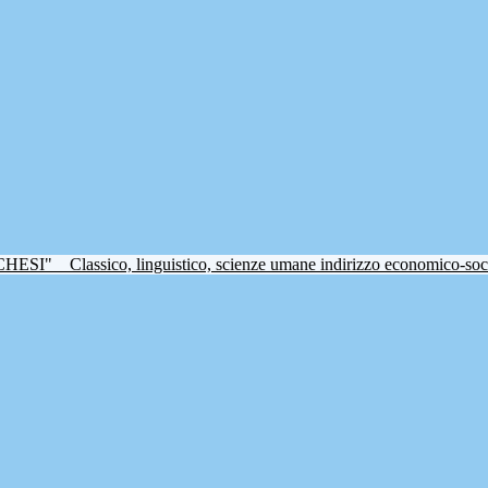
CHESI"
Classico, linguistico, scienze umane indirizzo economico-soc