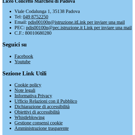
Liceo Concetto Marchesi di Padova
Viale Codalunga 1, 35138 Padova
Tel:
049 8752250
Email:
pdis00100n@istruzione.it
Link per inviare una mail
PEC:
pdis00100n@pec.istruzione.it
Link per inviare una mail
C.F.: 80010680280
Seguici su
Facebook
Youtube
Sezione Link Utili
Cookie policy
Note legali
Informativa Privacy
Ufficio Relazioni con il Pubblico
Dichiarazione di accessibilità
Obiettivi di accessibilità
Whistleblowing
Gestione consensi cookie
Amministrazione trasparente