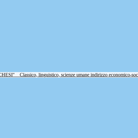
CHESI"
Classico, linguistico, scienze umane indirizzo economico-soc