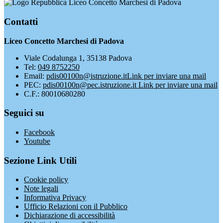
Liceo Concetto Marchesi di Padova
Contatti
Liceo Concetto Marchesi di Padova
Viale Codalunga 1, 35138 Padova
Tel:
049 8752250
Email:
pdis00100n@istruzione.it
Link per inviare una mail
PEC:
pdis00100n@pec.istruzione.it
Link per inviare una mail
C.F.: 80010680280
Seguici su
Facebook
Youtube
Sezione Link Utili
Cookie policy
Note legali
Informativa Privacy
Ufficio Relazioni con il Pubblico
Dichiarazione di accessibilità