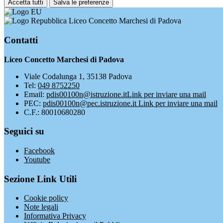
Accetta tutti
Salva le preferenze
Liceo Concetto Marchesi di Padova
Contatti
Liceo Concetto Marchesi di Padova
Viale Codalunga 1, 35138 Padova
Tel:
049 8752250
Email:
pdis00100n@istruzione.it
Link per inviare una mail
PEC:
pdis00100n@pec.istruzione.it
Link per inviare una mail
C.F.: 80010680280
Seguici su
Facebook
Youtube
Sezione Link Utili
Cookie policy
Note legali
Informativa Privacy