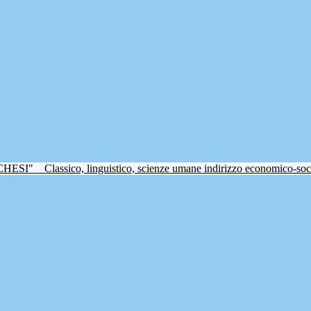
CHESI"
Classico, linguistico, scienze umane indirizzo economico-soc