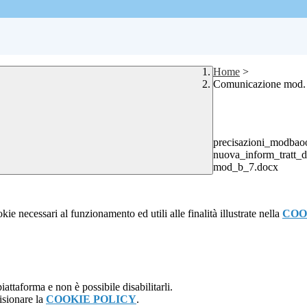
Home
>
Comunicazione mod.
precisazioni_modbao
nuova_inform_tratt_d
mod_b_7.docx
kie necessari al funzionamento ed utili alle finalità illustrate nella
COO
attaforma e non è possibile disabilitarli.
isionare la
COOKIE POLICY
.