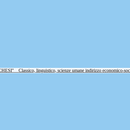
CHESI"
Classico, linguistico, scienze umane indirizzo economico-soc