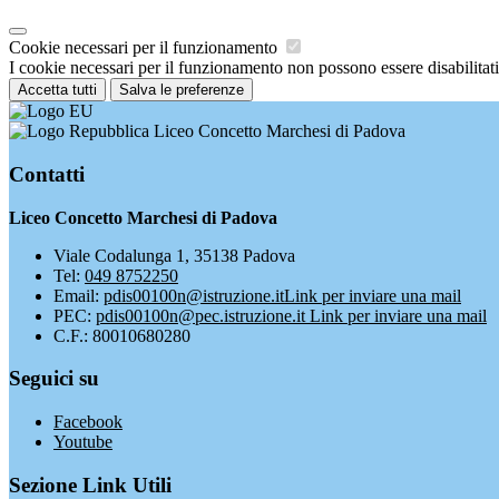
Cookie necessari per il funzionamento
I cookie necessari per il funzionamento non possono essere disabilitati.
Accetta tutti
Salva le preferenze
Liceo Concetto Marchesi di Padova
Contatti
Liceo Concetto Marchesi di Padova
Viale Codalunga 1, 35138 Padova
Tel:
049 8752250
Email:
pdis00100n@istruzione.it
Link per inviare una mail
PEC:
pdis00100n@pec.istruzione.it
Link per inviare una mail
C.F.: 80010680280
Seguici su
Facebook
Youtube
Sezione Link Utili