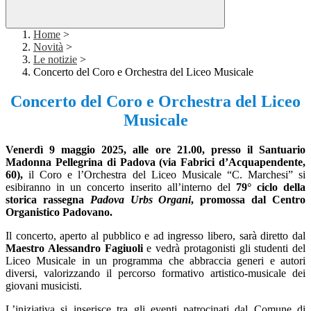
Home
>
Novità
>
Le notizie
>
Concerto del Coro e Orchestra del Liceo Musicale
Concerto del Coro e Orchestra del Liceo
Musicale
Venerdì 9 maggio 2025, alle ore 21.00, presso il Santuario
Madonna Pellegrina di Padova (via Fabrici d’Acquapendente,
60),
il Coro e l’Orchestra del Liceo Musicale “C. Marchesi” si
esibiranno in un concerto inserito all’interno del
79° ciclo della
storica rassegna
Padova Urbs Organi
, promossa dal Centro
Organistico Padovano.
Il concerto, aperto al pubblico e ad ingresso libero, sarà diretto dal
Maestro Alessandro Fagiuoli
e vedrà protagonisti gli studenti del
Liceo Musicale in un programma che abbraccia generi e autori
diversi, valorizzando il percorso formativo artistico-musicale dei
giovani musicisti.
L’iniziativa si inserisce tra gli eventi patrocinati dal Comune di