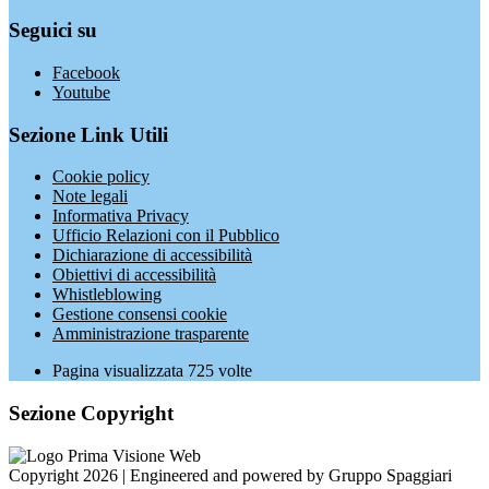
Seguici su
Facebook
Youtube
Sezione Link Utili
Cookie policy
Note legali
Informativa Privacy
Ufficio Relazioni con il Pubblico
Dichiarazione di accessibilità
Obiettivi di accessibilità
Whistleblowing
Gestione consensi cookie
Amministrazione trasparente
Pagina visualizzata
725
volte
Sezione Copyright
Copyright 2026 | Engineered and powered by Gruppo Spaggiari