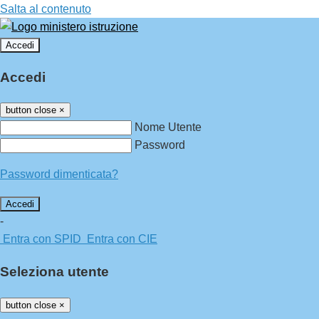
Salta al contenuto
Accedi
Accedi
button close
×
Nome Utente
Password
Password dimenticata?
-
Entra con SPID
Entra con CIE
Seleziona utente
button close
×