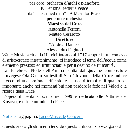
per coro, orchestra d’archi e pianoforte
K. Jenkins Better is Peace
da “The armed man” - A Mass for Peace
per coro e orchestra
Maestro del Coro
Antonella Ferroni
Matteo Cesarotto
Direttore
*Andrea Dainese
Alessandro Fagiuoli
Water Music scritta da Händel intorno al 1717 seppur in un contesto
di aristocratico intrattenimento, ci introduce al tema dell’acqua come
elemento prezioso ed irrinunciabile per il destino dell’umanità.
La Tenebrosa Notte dell’Anima scritta dal giovane compositore
norvegese Ola Gjelio su testi di San Giovanni della Croce induce
invece ad una profonda riflessione sui nostri tempi e di quanto sia
importante anche nei momenti bui non perdere la fede nei Valori e la
ricerca della Luce.
L’opera di Jenkins, scritta nel 1999 e dedicata alle Vittime del
Kosovo, è infine un’ode alla Pace.
Notizie
Tag pagina:
LiceoMusicale
Concerti
Questo sito o gli strumenti terzi da questo utilizzati si avvalgono di