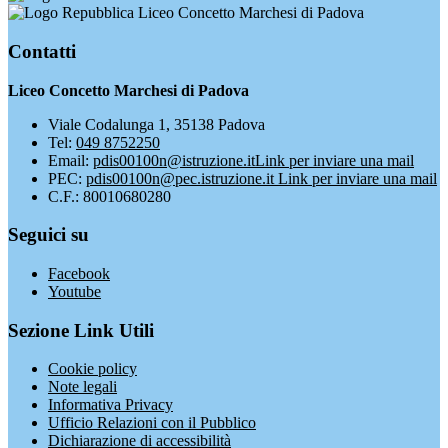
Liceo Concetto Marchesi di Padova
Contatti
Liceo Concetto Marchesi di Padova
Viale Codalunga 1, 35138 Padova
Tel:
049 8752250
Email:
pdis00100n@istruzione.it
Link per inviare una mail
PEC:
pdis00100n@pec.istruzione.it
Link per inviare una mail
C.F.: 80010680280
Seguici su
Facebook
Youtube
Sezione Link Utili
Cookie policy
Note legali
Informativa Privacy
Ufficio Relazioni con il Pubblico
Dichiarazione di accessibilità