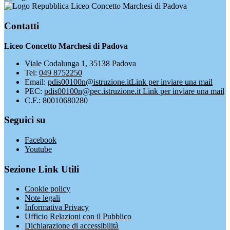
Liceo Concetto Marchesi di Padova
Contatti
Liceo Concetto Marchesi di Padova
Viale Codalunga 1, 35138 Padova
Tel:
049 8752250
Email:
pdis00100n@istruzione.it
Link per inviare una mail
PEC:
pdis00100n@pec.istruzione.it
Link per inviare una mail
C.F.: 80010680280
Seguici su
Facebook
Youtube
Sezione Link Utili
Cookie policy
Note legali
Informativa Privacy
Ufficio Relazioni con il Pubblico
Dichiarazione di accessibilità