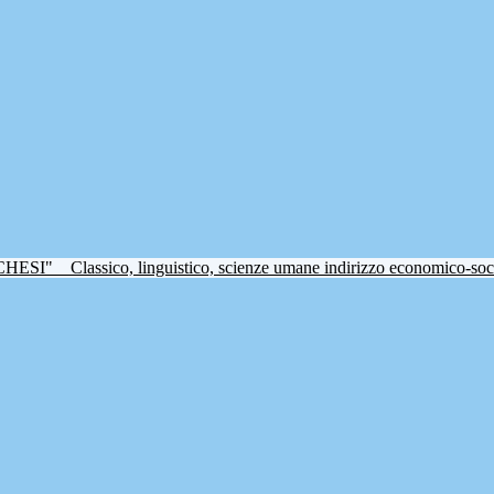
CHESI"
Classico, linguistico, scienze umane indirizzo economico-soc