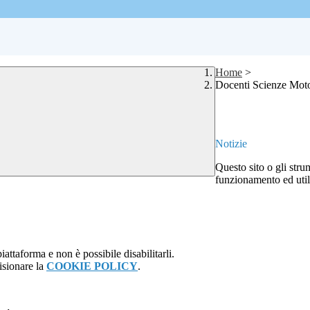
Home
>
Docenti Scienze Moto
Notizie
Questo sito o gli stru
funzionamento ed utili 
attaforma e non è possibile disabilitarli.
isionare la
COOKIE POLICY
.