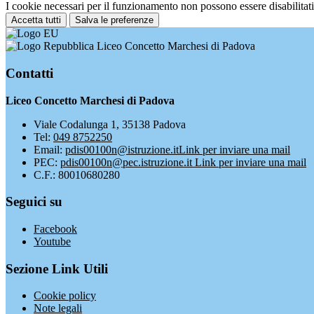
I cookie necessari per il funzionamento non possono essere disabilitati.
Accetta tutti
Salva le preferenze
Liceo Concetto Marchesi di Padova
Contatti
Liceo Concetto Marchesi di Padova
Viale Codalunga 1, 35138 Padova
Tel:
049 8752250
Email:
pdis00100n@istruzione.it
Link per inviare una mail
PEC:
pdis00100n@pec.istruzione.it
Link per inviare una mail
C.F.: 80010680280
Seguici su
Facebook
Youtube
Sezione Link Utili
Cookie policy
Note legali