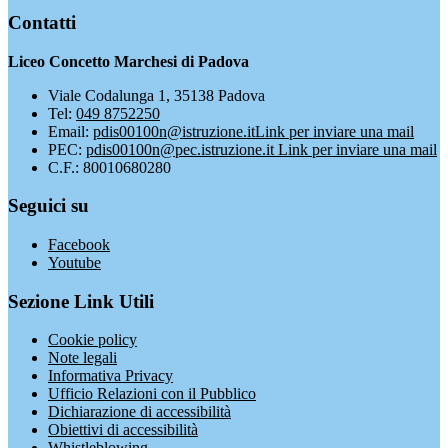
Contatti
Liceo Concetto Marchesi di Padova
Viale Codalunga 1, 35138 Padova
Tel:
049 8752250
Email:
pdis00100n@istruzione.it
Link per inviare una mail
PEC:
pdis00100n@pec.istruzione.it
Link per inviare una mail
C.F.: 80010680280
Seguici su
Facebook
Youtube
Sezione Link Utili
Cookie policy
Note legali
Informativa Privacy
Ufficio Relazioni con il Pubblico
Dichiarazione di accessibilità
Obiettivi di accessibilità
Whistleblowing