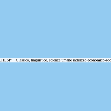
CHESI"
Classico, linguistico, scienze umane indirizzo economico-soc