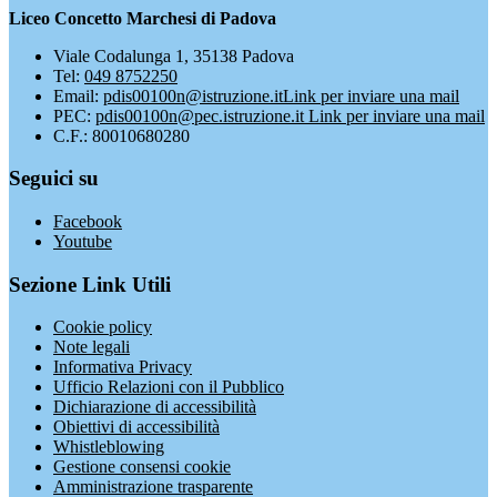
Liceo Concetto Marchesi di Padova
Viale Codalunga 1, 35138 Padova
Tel:
049 8752250
Email:
pdis00100n@istruzione.it
Link per inviare una mail
PEC:
pdis00100n@pec.istruzione.it
Link per inviare una mail
C.F.: 80010680280
Seguici su
Facebook
Youtube
Sezione Link Utili
Cookie policy
Note legali
Informativa Privacy
Ufficio Relazioni con il Pubblico
Dichiarazione di accessibilità
Obiettivi di accessibilità
Whistleblowing
Gestione consensi cookie
Amministrazione trasparente