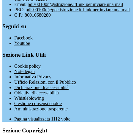
Email:
pdis00100n@istruzione.it
Link per inviare una mail
PEC:
pdis00100n@pec.istruzione.it
Link per inviare una mail
C.F.: 80010680280
Seguici su
Facebook
Youtube
Sezione Link Utili
Cookie policy
Note legali
Informativa Privacy
Ufficio Relazioni con il Pubblico
Dichiarazione di accessibilità
Obiettivi di accessibilità
Whistleblowing
Gestione consensi cookie
Amministrazione trasparente
Pagina visualizzata
1112
volte
Sezione Copyright