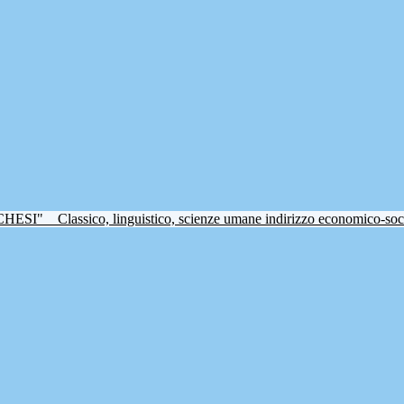
CHESI"
Classico, linguistico, scienze umane indirizzo economico-soc