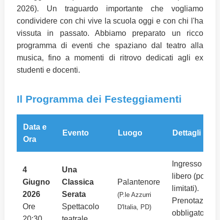
2026). Un traguardo importante che vogliamo
condividere con chi vive la scuola oggi e con chi l'ha
vissuta in passato. Abbiamo preparato un ricco
programma di eventi che spaziano dal teatro alla
musica, fino a momenti di ritrovo dedicati agli ex
studenti e docenti.
Il Programma dei Festeggiamenti
Data e
Evento
Luogo
Dettagli
Ora
Ingresso
4
Una
libero (posti
Giugno
Classica
Palantenore
limitati).
2026
Serata
(P.le Azzurri
Prenotazione
Ore
Spettacolo
D'Italia, PD)
obbligatoria
20:30
teatrale