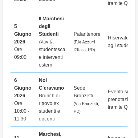
tramite QR.
Il Marchesi
5
degli
Giugno
Studenti
Palantenore
Riservato
2026
Attività
(P.le Azzurri
agli studenti.
Ore
studentesca
D'Italia, PD)
09:00
e interventi
esterni
6
Noi
Giugno
C'eravamo
Sede
Evento su
2026
Brunch di
Bronzetti
prenotazione
Ore
ritrovo ex
(Via Bronzetti,
tramite QR.
10:00 -
studenti e
PD)
11:30
docenti
Marchesi,
11
Ingresso