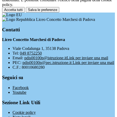
policy.
Accetta tutti
Salva le preferenze
Liceo Concetto Marchesi di Padova
Contatti
Liceo Concetto Marchesi di Padova
Viale Codalunga 1, 35138 Padova
Tel:
049 8752250
Email:
pdis00100n@istruzione.it
Link per inviare una mail
PEC:
pdis00100n@pec.istruzione.it
Link per inviare una mail
C.F.: 80010680280
Seguici su
Facebook
Youtube
Sezione Link Utili
Cookie policy