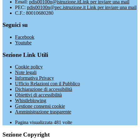
Email:
pdis00100n@istruzione.it
Link per inviare una mail
PEC:
pdis00100n@pec.istruzione.it
Link per inviare una mail
C.F.: 80010680280
Seguici su
Facebook
Youtube
Sezione Link Utili
Cookie policy
Note legali
Informativa Privacy
Ufficio Relazioni con il Pubblico
Dichiarazione di accessibilità
Obiettivi di accessibilità
Whistleblowing
Gestione consensi cookie
Amministrazione trasparente
Pagina visualizzata
481
volte
Sezione Copyright