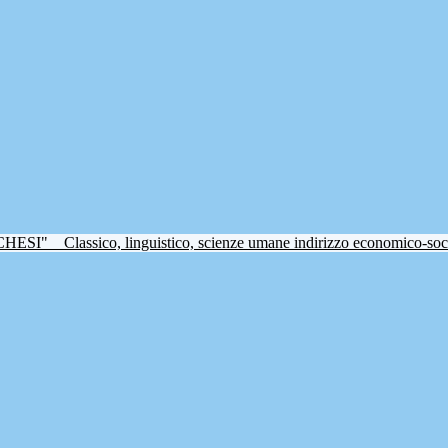
CHESI"
Classico, linguistico, scienze umane indirizzo economico-soc