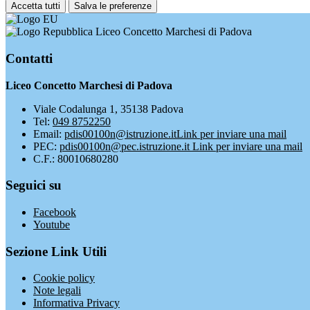
Accetta tutti
Salva le preferenze
Liceo Concetto Marchesi di Padova
Contatti
Liceo Concetto Marchesi di Padova
Viale Codalunga 1, 35138 Padova
Tel:
049 8752250
Email:
pdis00100n@istruzione.it
Link per inviare una mail
PEC:
pdis00100n@pec.istruzione.it
Link per inviare una mail
C.F.: 80010680280
Seguici su
Facebook
Youtube
Sezione Link Utili
Cookie policy
Note legali
Informativa Privacy