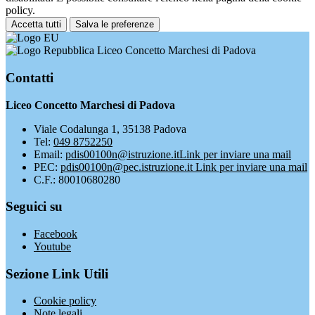
policy.
Accetta tutti
Salva le preferenze
Liceo Concetto Marchesi di Padova
Contatti
Liceo Concetto Marchesi di Padova
Viale Codalunga 1, 35138 Padova
Tel:
049 8752250
Email:
pdis00100n@istruzione.it
Link per inviare una mail
PEC:
pdis00100n@pec.istruzione.it
Link per inviare una mail
C.F.: 80010680280
Seguici su
Facebook
Youtube
Sezione Link Utili
Cookie policy
Note legali