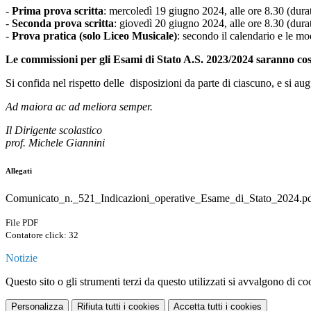
-
Prima prova scritta
:
mercoledì 19 giugno 2024, alle ore 8.30 (dura
-
Seconda prova scritta
:
giovedì 20 giugno 2024, alle ore 8.30 (dura
-
Prova pratica (solo Liceo Musicale)
:
secondo il calendario e le mo
Le commissioni per gli Esami di Stato A.S. 2023/2024 saranno cos
Si confida nel rispetto delle disposizioni da parte di ciascuno, e si augu
Ad maiora ac ad meliora semper.
Il Dirigente scolastico
prof. Michele Giannini
Allegati
Comunicato_n._521_Indicazioni_operative_Esame_di_Stato_2024.p
File PDF
Contatore click: 32
Notizie
Questo sito o gli strumenti terzi da questo utilizzati si avvalgono di coo
Personalizza
Rifiuta tutti
i cookies
Accetta tutti
i cookies