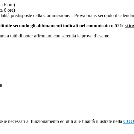
ta 6 ore)
ta 6 ore)
dalità predisposte dalla Commissione.
-
Prova orale:
secondo il calenda
tituite secondo gli abbinamenti indicati nel comunicato n 521:
si in
ra a tutti di poter affrontare con serenità le prove
d’esame.
df
kie necessari al funzionamento ed utili alle finalità illustrate nella
COO