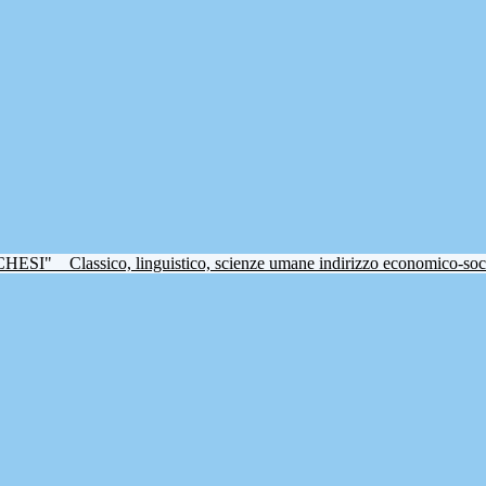
CHESI"
Classico, linguistico, scienze umane indirizzo economico-soc