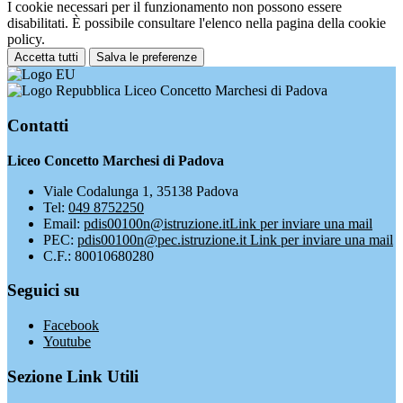
I cookie necessari per il funzionamento non possono essere
disabilitati. È possibile consultare l'elenco nella pagina della cookie
policy.
Accetta tutti
Salva le preferenze
Liceo Concetto Marchesi di Padova
Contatti
Liceo Concetto Marchesi di Padova
Viale Codalunga 1, 35138 Padova
Tel:
049 8752250
Email:
pdis00100n@istruzione.it
Link per inviare una mail
PEC:
pdis00100n@pec.istruzione.it
Link per inviare una mail
C.F.: 80010680280
Seguici su
Facebook
Youtube
Sezione Link Utili