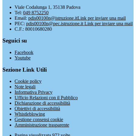
Viale Codalunga 1, 35138 Padova
Tel:
049 8752250
Email:
pdis00100n@istruzione.it
Link per inviare una mail
PEC:
pdis00100n@pec.istruzione.it
Link per inviare una mail
C.F.: 80010680280
Seguici su
Facebook
Youtube
Sezione Link Utili
Cookie policy
Note legali
Informativa Privacy
Ufficio Relazioni con il Pubblico
Dichiarazione di accessibilità
Obiettivi di accessibilità
Whistleblowing
Gestione consensi cookie
Amministrazione trasparente
Pagina visualizzata
972
volte