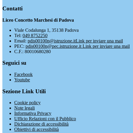
Contatti
Liceo Concetto Marchesi di Padova
Viale Codalunga 1, 35138 Padova
Tel:
049 8752250
Email:
pdis00100n@istruzione.it
Link per inviare una mail
PEC:
pdis00100n@pec.istruzione.it
Link per inviare una mail
C.F.: 80010680280
Seguici su
Facebook
Youtube
Sezione Link Utili
Cookie policy
Note legali
Informativa Privacy
Ufficio Relazioni con il Pubblico
Dichiarazione di accessibilità
Obiettivi di accessibilità