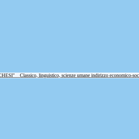
CHESI"
Classico, linguistico, scienze umane indirizzo economico-soc