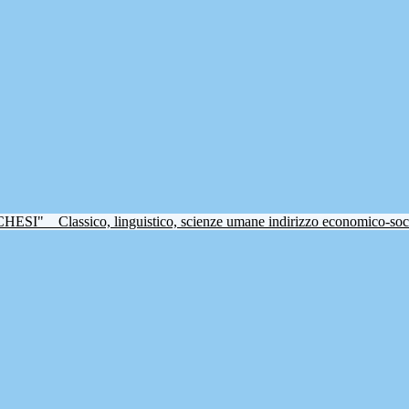
CHESI"
Classico, linguistico, scienze umane indirizzo economico-soc