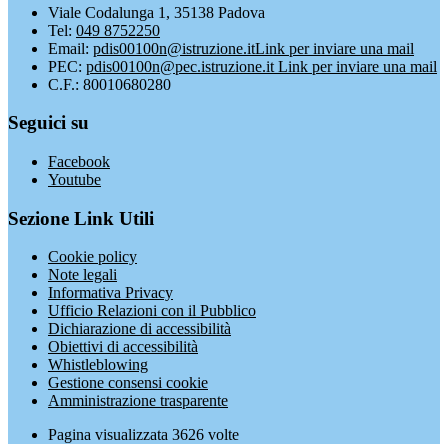
Viale Codalunga 1, 35138 Padova
Tel:
049 8752250
Email:
pdis00100n@istruzione.it
Link per inviare una mail
PEC:
pdis00100n@pec.istruzione.it
Link per inviare una mail
C.F.: 80010680280
Seguici su
Facebook
Youtube
Sezione Link Utili
Cookie policy
Note legali
Informativa Privacy
Ufficio Relazioni con il Pubblico
Dichiarazione di accessibilità
Obiettivi di accessibilità
Whistleblowing
Gestione consensi cookie
Amministrazione trasparente
Pagina visualizzata
3626
volte