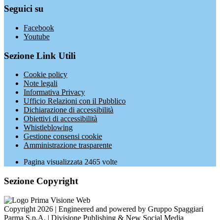
Seguici su
Facebook
Youtube
Sezione Link Utili
Cookie policy
Note legali
Informativa Privacy
Ufficio Relazioni con il Pubblico
Dichiarazione di accessibilità
Obiettivi di accessibilità
Whistleblowing
Gestione consensi cookie
Amministrazione trasparente
Pagina visualizzata
2465
volte
Sezione Copyright
Copyright 2026 | Engineered and powered by Gruppo Spaggiari
Parma S.p.A. | Divisione Publishing & New Social Media