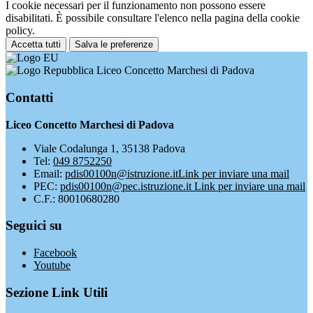
I cookie necessari per il funzionamento non possono essere
disabilitati. È possibile consultare l'elenco nella pagina della cookie
policy.
Accetta tutti
Salva le preferenze
Liceo Concetto Marchesi di Padova
Contatti
Liceo Concetto Marchesi di Padova
Viale Codalunga 1, 35138 Padova
Tel:
049 8752250
Email:
pdis00100n@istruzione.it
Link per inviare una mail
PEC:
pdis00100n@pec.istruzione.it
Link per inviare una mail
C.F.: 80010680280
Seguici su
Facebook
Youtube
Sezione Link Utili