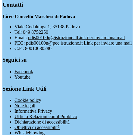
Contatti
Liceo Concetto Marchesi di Padova
Viale Codalunga 1, 35138 Padova
Tel:
049 8752250
Email:
pdis00100n@istruzione.it
Link per inviare una mail
PEC:
pdis00100n@pec.istruzione.it
Link per inviare una mail
C.F.: 80010680280
Seguici su
Facebook
Youtube
Sezione Link Utili
Cookie policy
Note legali
Informativa Privacy
Ufficio Relazioni con il Pubblico
Dichiarazione di accessibilità
Obiettivi di accessibilità
Whistleblowing