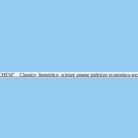
CHESI"
Classico, linguistico, scienze umane indirizzo economico-soc