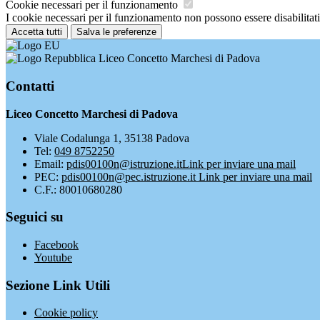
Cookie necessari per il funzionamento
I cookie necessari per il funzionamento non possono essere disabilitati.
Accetta tutti
Salva le preferenze
Liceo Concetto Marchesi di Padova
Contatti
Liceo Concetto Marchesi di Padova
Viale Codalunga 1, 35138 Padova
Tel:
049 8752250
Email:
pdis00100n@istruzione.it
Link per inviare una mail
PEC:
pdis00100n@pec.istruzione.it
Link per inviare una mail
C.F.: 80010680280
Seguici su
Facebook
Youtube
Sezione Link Utili
Cookie policy