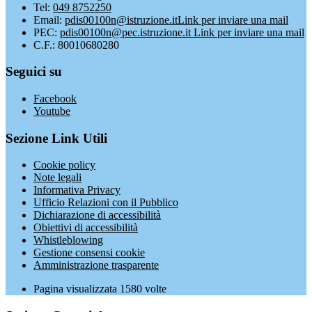
Tel:
049 8752250
Email:
pdis00100n@istruzione.it
Link per inviare una mail
PEC:
pdis00100n@pec.istruzione.it
Link per inviare una mail
C.F.: 80010680280
Seguici su
Facebook
Youtube
Sezione Link Utili
Cookie policy
Note legali
Informativa Privacy
Ufficio Relazioni con il Pubblico
Dichiarazione di accessibilità
Obiettivi di accessibilità
Whistleblowing
Gestione consensi cookie
Amministrazione trasparente
Pagina visualizzata
1580
volte