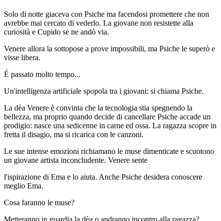
Solo di notte giaceva con Psiche ma facendosi promettere che non
avrebbe mai cercato di vederlo. La giovane non resistette alla
curiosità e Cupido se ne andò via.
Venere allora la sottopose a prove impossibili, ma Psiche le superò e
visse libera.
É passato molto tempo...
Un'intelligenza artificiale spopola tra i giovani: si chiama Psiche.
La dèa Venere è convinta che la tecnologia stia spegnendo la
bellezza, ma proprio quando decide di cancellare Psiche accade un
prodigio: nasce una sedicenne in carne ed ossa. La ragazza scopre in
fretta il disagio, ma si ricarica con le canzoni.
Le sue intense emozioni richiamano le muse dimenticate e scuotono
un giovane artista inconcludente. Venere sente
l'ispirazione di Ema e lo aiuta. Anche Psiche desidera conoscere
meglio Ema.
Cosa faranno le muse?
Metteranno in guardia la dèa o andranno incontro alla ragazza?