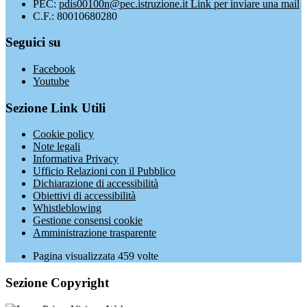
PEC:
pdis00100n@pec.istruzione.it
Link per inviare una mail
C.F.: 80010680280
Seguici su
Facebook
Youtube
Sezione Link Utili
Cookie policy
Note legali
Informativa Privacy
Ufficio Relazioni con il Pubblico
Dichiarazione di accessibilità
Obiettivi di accessibilità
Whistleblowing
Gestione consensi cookie
Amministrazione trasparente
Pagina visualizzata
459
volte
Sezione Copyright