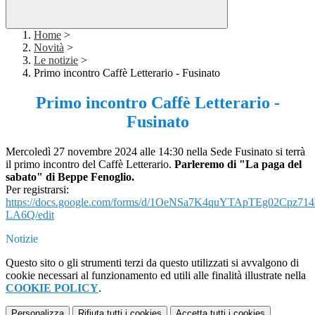
Home
>
Novità
>
Le notizie
>
Primo incontro Caffè Letterario - Fusinato
Primo incontro Caffè Letterario -
Fusinato
Mercoledì 27 novembre 2024 alle 14:30
nella Sede Fusinato si terrà
il primo incontro del Caffè Letterario.
Parleremo
di
"La paga del
sabato"
di
Beppe Fenoglio.
Per registrarsi:
https://docs.google.com/forms/d/1OeNSa7K4quYTApTEg02Cpz7
LA6Q/edit
Notizie
Questo sito o gli strumenti terzi da questo utilizzati si avvalgono di
cookie necessari al funzionamento ed utili alle finalità illustrate nella
COOKIE POLICY
.
Personalizza
Rifiuta tutti
i cookies
Accetta tutti
i cookies