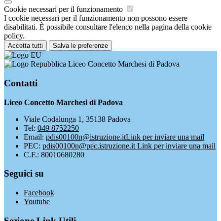
Cookie necessari per il funzionamento
I cookie necessari per il funzionamento non possono essere
disabilitati. È possibile consultare l'elenco nella pagina della cookie
policy.
Accetta tutti
Salva le preferenze
Liceo Concetto Marchesi di Padova
Contatti
Liceo Concetto Marchesi di Padova
Viale Codalunga 1, 35138 Padova
Tel:
049 8752250
Email:
pdis00100n@istruzione.it
Link per inviare una mail
PEC:
pdis00100n@pec.istruzione.it
Link per inviare una mail
C.F.: 80010680280
Seguici su
Facebook
Youtube
Sezione Link Utili