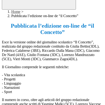
Home
>
Pubblicata l’edizione on-line de “il Concetto”
Pubblicata l’edizione on-line de “il
Concetto”
Esce la versione online del gior
nalino scolastico “Il Concetto”,
realizzata dal gruppo redazionale costituito da Giulia
Bettio
(3DL)
,
Federica Calabrese (3BE), Riccardo Dalla Mana (3DC), Giacomo
De
Nard
(4AE),
Giulio Fontana (3DC), Lorenzo
Mandruzzato
(5CE), Vieri Monti (3DC),
Gianmarco Zago
(4DL).
Il
G
iornalino comprende le seguenti rubriche:
-
Vita scolastica
-
Progett
i
-
Linguaggio
-
Narraz
ioni
-
Sport
Il numero in corso, oltre agli articoli del gruppo redazionale
comprende anche scritti di
Yasmine
Malki
(5CE), Lorenzo
Vaccese