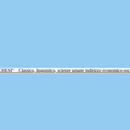
CHESI"
Classico, linguistico, scienze umane indirizzo economico-soc