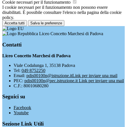
Cookie necessari per il funzionamento
I cookie necessari per il funzionamento non possono essere
disabilitati. È possibile consultare l'elenco nella pagina della cookie
policy.
Accetta tutti
Salva le preferenze
Liceo Concetto Marchesi di Padova
Contatti
Liceo Concetto Marchesi di Padova
Viale Codalunga 1, 35138 Padova
Tel:
049 8752250
Email:
pdis00100n@istruzione.it
Link per inviare una mail
PEC:
pdis00100n@pec.istruzione.it
Link per inviare una mail
C.F.: 80010680280
Seguici su
Facebook
Youtube
Sezione Link Utili