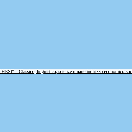
CHESI"
Classico, linguistico, scienze umane indirizzo economico-soc