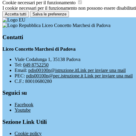
Cookie necessari per il funzionamento
I cookie necessari per il funzionamento non possono essere disabilitati.
Accetta tutti
Salva le preferenze
Liceo Concetto Marchesi di Padova
Contatti
Liceo Concetto Marchesi di Padova
Viale Codalunga 1, 35138 Padova
Tel:
049 8752250
Email:
pdis00100n@istruzione.it
Link per inviare una mail
PEC:
pdis00100n@pec.istruzione.it
Link per inviare una mail
C.F.: 80010680280
Seguici su
Facebook
Youtube
Sezione Link Utili
Cookie policy