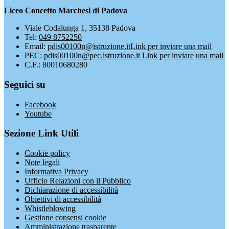
Liceo Concetto Marchesi di Padova
Viale Codalunga 1, 35138 Padova
Tel:
049 8752250
Email:
pdis00100n@istruzione.it
Link per inviare una mail
PEC:
pdis00100n@pec.istruzione.it
Link per inviare una mail
C.F.: 80010680280
Seguici su
Facebook
Youtube
Sezione Link Utili
Cookie policy
Note legali
Informativa Privacy
Ufficio Relazioni con il Pubblico
Dichiarazione di accessibilità
Obiettivi di accessibilità
Whistleblowing
Gestione consensi cookie
Amministrazione trasparente