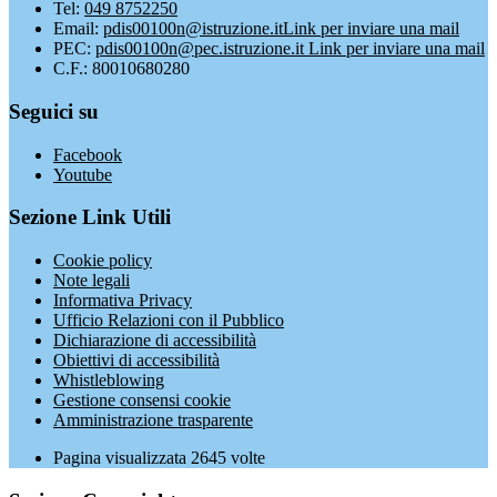
Tel:
049 8752250
Email:
pdis00100n@istruzione.it
Link per inviare una mail
PEC:
pdis00100n@pec.istruzione.it
Link per inviare una mail
C.F.: 80010680280
Seguici su
Facebook
Youtube
Sezione Link Utili
Cookie policy
Note legali
Informativa Privacy
Ufficio Relazioni con il Pubblico
Dichiarazione di accessibilità
Obiettivi di accessibilità
Whistleblowing
Gestione consensi cookie
Amministrazione trasparente
Pagina visualizzata
2645
volte