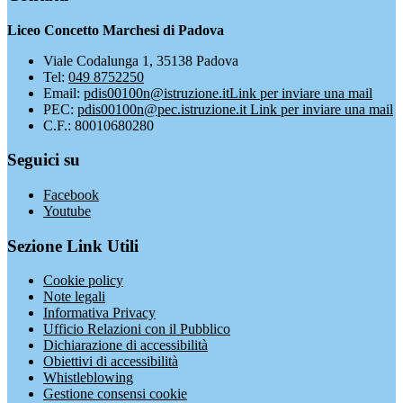
Liceo Concetto Marchesi di Padova
Viale Codalunga 1, 35138 Padova
Tel:
049 8752250
Email:
pdis00100n@istruzione.it
Link per inviare una mail
PEC:
pdis00100n@pec.istruzione.it
Link per inviare una mail
C.F.: 80010680280
Seguici su
Facebook
Youtube
Sezione Link Utili
Cookie policy
Note legali
Informativa Privacy
Ufficio Relazioni con il Pubblico
Dichiarazione di accessibilità
Obiettivi di accessibilità
Whistleblowing
Gestione consensi cookie