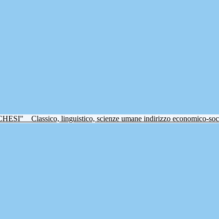
CHESI"
Classico, linguistico, scienze umane indirizzo economico-soc