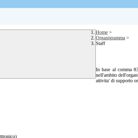
Home
>
Organigramma
>
Staff
In base al comma 83 
nell'ambito dell'organ
attivita' di supporto o
ttronico)