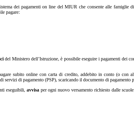
sistema dei pagamenti on line del MIUR che consente alle famiglie di e
ile pagare:
ci
del Ministero dell’Istruzione, è possibile eseguire i pagamenti dei cont
 pagare subito online con carta di credito, addebito in conto (o con 
tatori di servizi di pagamento (PSP), scaricando il documento di pagament
nti eseguibili,
avvisa
per ogni nuovo versamento richiesto dalle scuol