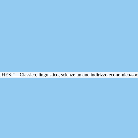
CHESI"
Classico, linguistico, scienze umane indirizzo economico-soc