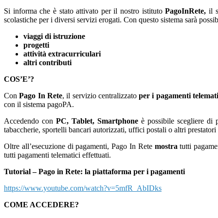
Si informa che è stato attivato per il nostro istituto
PagoInRete,
il 
scolastiche per i diversi servizi erogati. Con questo sistema sarà possib
viaggi di istruzione
progetti
attività extracurriculari
altri contributi
COS’E’?
Con
Pago In Rete
, il servizio centralizzato
per i pagamenti telemati
con il sistema pagoPA.
Accedendo con
PC, Tablet, Smartphone
è possibile scegliere di
tabaccherie, sportelli bancari autorizzati, uffici postali o altri pres
Oltre all’esecuzione di pagamenti, Pago In Rete
mostra
tutti pagame
tutti pagamenti telematici effettuati.
Tutorial – Pago in Rete: la piattaforma per i pagamenti
https://www.youtube.com/watch?v=5mfR_AbIDks
COME ACCEDERE?