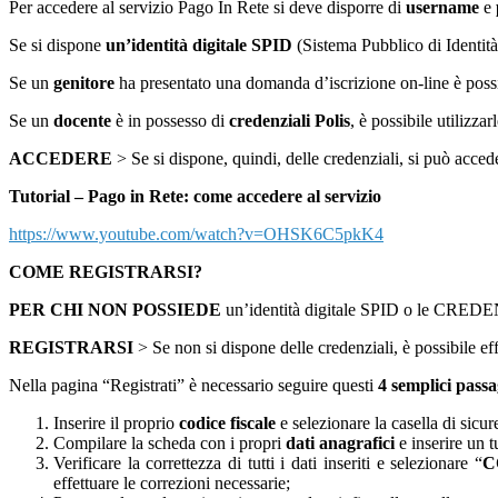
Per accedere al servizio Pago In Rete si deve disporre di
username
e
Se si dispone
un’identità digitale SPID
(Sistema Pubblico di Identità
Se un
genitore
ha presentato una domanda d’iscrizione on-line è poss
Se un
docente
è in possesso di
credenziali Polis
, è possibile utilizzarl
ACCEDERE
> Se si dispone, quindi, delle credenziali, si può acced
Tutorial – Pago in Rete: come accedere al servizio
https://www.youtube.com/watch?v=OHSK6C5pkK4
COME REGISTRARSI?
PER CHI NON POSSIEDE
un’identità digitale SPID o le CR
REGISTRARSI
> Se non si dispone delle credenziali, è possibile eff
Nella pagina “Registrati” è necessario seguire questi
4 semplici passa
Inserire il proprio
codice fiscale
e selezionare la casella di sic
Compilare la scheda con i propri
dati anagrafici
e inserire un 
Verificare la correttezza di tutti i dati inseriti e selezionare “
C
effettuare le correzioni necessarie;