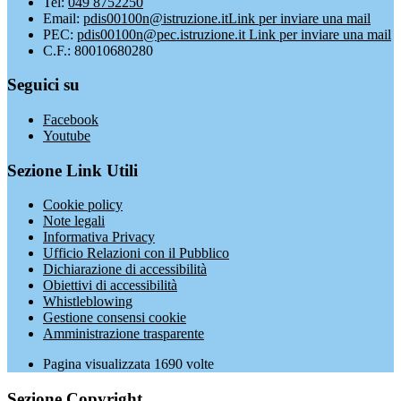
Tel:
049 8752250
Email:
pdis00100n@istruzione.it
Link per inviare una mail
PEC:
pdis00100n@pec.istruzione.it
Link per inviare una mail
C.F.: 80010680280
Seguici su
Facebook
Youtube
Sezione Link Utili
Cookie policy
Note legali
Informativa Privacy
Ufficio Relazioni con il Pubblico
Dichiarazione di accessibilità
Obiettivi di accessibilità
Whistleblowing
Gestione consensi cookie
Amministrazione trasparente
Pagina visualizzata
1690
volte
Sezione Copyright