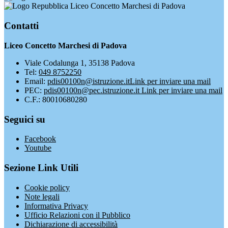
Liceo Concetto Marchesi di Padova
Contatti
Liceo Concetto Marchesi di Padova
Viale Codalunga 1, 35138 Padova
Tel:
049 8752250
Email:
pdis00100n@istruzione.it
Link per inviare una mail
PEC:
pdis00100n@pec.istruzione.it
Link per inviare una mail
C.F.: 80010680280
Seguici su
Facebook
Youtube
Sezione Link Utili
Cookie policy
Note legali
Informativa Privacy
Ufficio Relazioni con il Pubblico
Dichiarazione di accessibilità