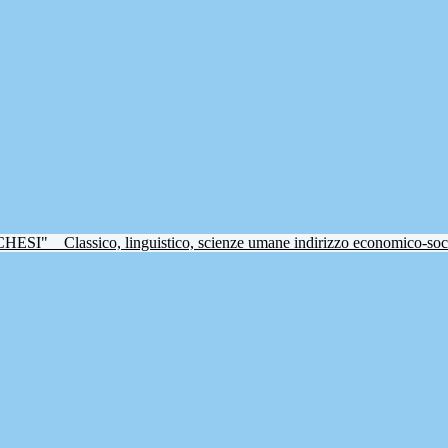
CHESI"
Classico, linguistico, scienze umane indirizzo economico-soc