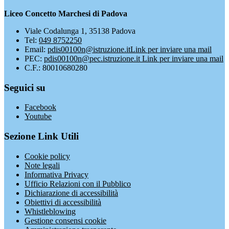
Liceo Concetto Marchesi di Padova
Viale Codalunga 1, 35138 Padova
Tel:
049 8752250
Email:
pdis00100n@istruzione.it
Link per inviare una mail
PEC:
pdis00100n@pec.istruzione.it
Link per inviare una mail
C.F.: 80010680280
Seguici su
Facebook
Youtube
Sezione Link Utili
Cookie policy
Note legali
Informativa Privacy
Ufficio Relazioni con il Pubblico
Dichiarazione di accessibilità
Obiettivi di accessibilità
Whistleblowing
Gestione consensi cookie