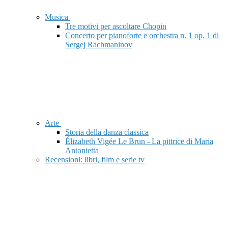
Musica
Tre motivi per ascoltare Chopin
Concerto per pianoforte e orchestra n. 1 op. 1 di
Sergej Rachmaninov
Arte
Storia della danza classica
Élizabeth Vigée Le Brun - La pittrice di Maria
Antonietta
Recensioni: libri, film e serie tv