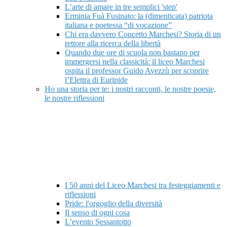
L’arte di amare in tre semplici 'step'
Erminia Fuà Fusinato: la (dimenticata) patriota
italiana e poetessa “di vocazione”
Chi era davvero Concetto Marchesi? Storia di un
rettore alla ricerca della libertà
Quando due ore di scuola non bastano per
immergersi nella classicità: il liceo Marchesi
ospita il professor Guido Avezzù per scoprire
l’Elettra di Euripide
Ho una storia per te: i nostri racconti, le nostre poesie,
le nostre riflessioni
I 50 anni del Liceo Marchesi tra festeggiamenti e
riflessioni
Pride: l'orgoglio della diversità
Il senso di ogni cosa
L’evento Sessantotto