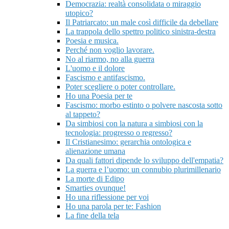
Democrazia: realtà consolidata o miraggio
utopico?
Il Patriarcato: un male così difficile da debellare
La trappola dello spettro politico sinistra-destra
Poesia e musica.
Perché non voglio lavorare.
No al riarmo, no alla guerra
L'uomo e il dolore
Fascismo e antifascismo.
Poter scegliere o poter controllare.
Ho una Poesia per te
Fascismo: morbo estinto o polvere nascosta sotto
al tappeto?
Da simbiosi con la natura a simbiosi con la
tecnologia: progresso o regresso?
Il Cristianesimo: gerarchia ontologica e
alienazione umana
Da quali fattori dipende lo sviluppo dell'empatia?
La guerra e l’uomo: un connubio plurimillenario
La morte di Edipo
Smarties ovunque!
Ho una riflessione per voi
Ho una parola per te: Fashion
La fine della tela